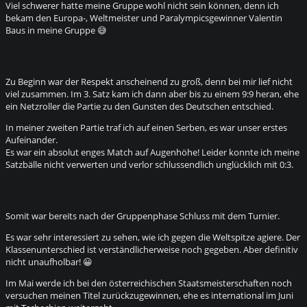
Viel schwerer hatte meine Gruppe wohl nicht sein können, denn ich
bekam den Europa-, Weltmeister und Paralympicsgewinner Valentin
Baus in meine Gruppe 😅
Zu Beginn war der Respekt anscheinend zu groß, denn bei mir lief nicht
viel zusammen. Im 3. Satz kam ich dann aber bis zu einem 9:9 heran, ehe
ein Netzroller die Partie zu den Gunsten des Deutschen entschied.
In meiner zweiten Partie traf ich auf einen Serben, es war unser erstes
Aufeinander.
Es war ein absolut enges Match auf Augenhöhe! Leider konnte ich meine
Satzbälle nicht verwerten und verlor schlussendlich unglücklich mit 0:3.
Somit war bereits nach der Gruppenphase Schluss mit dem Turnier.
Es war sehr interessiert zu sehen, wie ich gegen die Weltspitze agiere. Der
Klassenunterschied ist verständlicherweise noch gegeben. Aber definitiv
nicht unaufholbar! 😀
Im Mai werde ich bei den österreichischen Staatsmeisterschaften noch
versuchen meinen Titel zurückzugewinnen, ehe es international im Juni