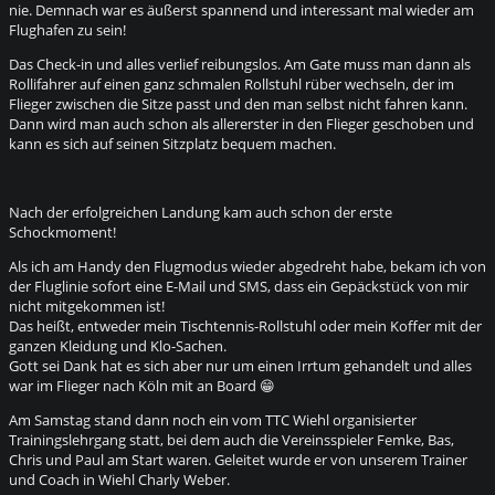
nie. Demnach war es äußerst spannend und interessant mal wieder am
Flughafen zu sein!
Das Check-in und alles verlief reibungslos. Am Gate muss man dann als
Rollifahrer auf einen ganz schmalen Rollstuhl rüber wechseln, der im
Flieger zwischen die Sitze passt und den man selbst nicht fahren kann.
Dann wird man auch schon als allererster in den Flieger geschoben und
kann es sich auf seinen Sitzplatz bequem machen.
Nach der erfolgreichen Landung kam auch schon der erste
Schockmoment!
Als ich am Handy den Flugmodus wieder abgedreht habe, bekam ich von
der Fluglinie sofort eine E-Mail und SMS, dass ein Gepäckstück von mir
nicht mitgekommen ist!
Das heißt, entweder mein Tischtennis-Rollstuhl oder mein Koffer mit der
ganzen Kleidung und Klo-Sachen.
Gott sei Dank hat es sich aber nur um einen Irrtum gehandelt und alles
war im Flieger nach Köln mit an Board 😁
Am Samstag stand dann noch ein vom TTC Wiehl organisierter
Trainingslehrgang statt, bei dem auch die Vereinsspieler Femke, Bas,
Chris und Paul am Start waren. Geleitet wurde er von unserem Trainer
und Coach in Wiehl Charly Weber.