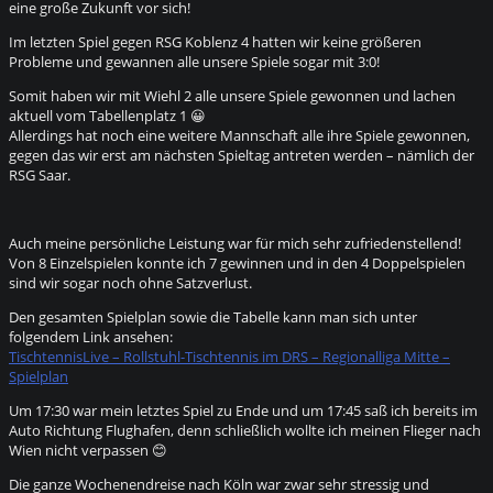
eine große Zukunft vor sich!
Im letzten Spiel gegen RSG Koblenz 4 hatten wir keine größeren
Probleme und gewannen alle unsere Spiele sogar mit 3:0!
Somit haben wir mit Wiehl 2 alle unsere Spiele gewonnen und lachen
aktuell vom Tabellenplatz 1 😀
Allerdings hat noch eine weitere Mannschaft alle ihre Spiele gewonnen,
gegen das wir erst am nächsten Spieltag antreten werden – nämlich der
RSG Saar.
Auch meine persönliche Leistung war für mich sehr zufriedenstellend!
Von 8 Einzelspielen konnte ich 7 gewinnen und in den 4 Doppelspielen
sind wir sogar noch ohne Satzverlust.
Den gesamten Spielplan sowie die Tabelle kann man sich unter
folgendem Link ansehen:
TischtennisLive – Rollstuhl-Tischtennis im DRS – Regionalliga Mitte –
Spielplan
Um 17:30 war mein letztes Spiel zu Ende und um 17:45 saß ich bereits im
Auto Richtung Flughafen, denn schließlich wollte ich meinen Flieger nach
Wien nicht verpassen 😊
Die ganze Wochenendreise nach Köln war zwar sehr stressig und