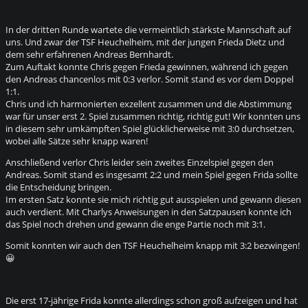
In der dritten Runde wartete die vermeintlich stärkste Mannschaft auf
uns. Und zwar der TSF Heuchelheim, mit der jungen Frieda Dietz und
dem sehr erfahrenen Andreas Bernhardt.
Zum Auftakt konnte Chris gegen Frieda gewinnen, während ich gegen
den Andreas chancenlos mit 0:3 verlor. Somit stand es vor dem Doppel
1:1.
Chris und ich harmonierten exzellent zusammen und die Abstimmung
war für unser erst 2. Spiel zusammen richtig, richtig gut! Wir konnten uns
in diesem sehr umkämpften Spiel glücklicherweise mit 3:0 durchsetzen,
wobei alle Sätze sehr knapp waren!
Anschließend verlor Chris leider sein zweites Einzelspiel gegen den
Andreas. Somit stand es insgesamt 2:2 und mein Spiel gegen Frida sollte
die Entscheidung bringen.
Im ersten Satz konnte sie mich richtig gut ausspielen und gewann diesen
auch verdient. Mit Charlys Anweisungen in den Satzpausen konnte ich
das Spiel noch drehen und gewann die enge Partie noch mit 3:1.
Somit konnten wir auch den TSF Heuchelheim knapp mit 3:2 bezwingen!
😀
Die erst 17-jährige Frida konnte allerdings schon groß aufzeigen und hat